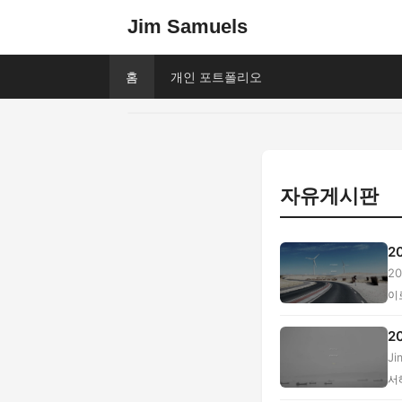
Jim Samuels
홈
개인 포트폴리오
자유게시판
2
2
브.
이
2
J
지.
서