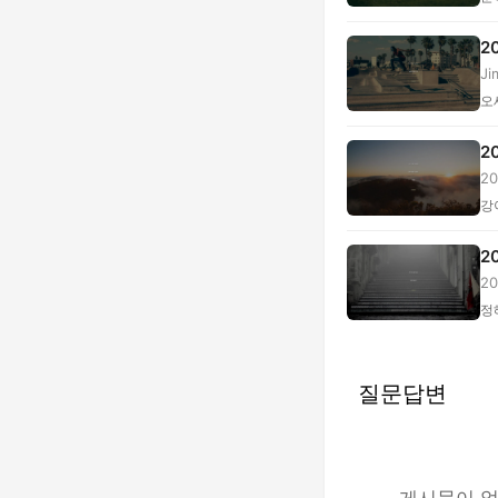
2
J
2..
오
2
2
험,
강
2
2
계.
정
질문답변