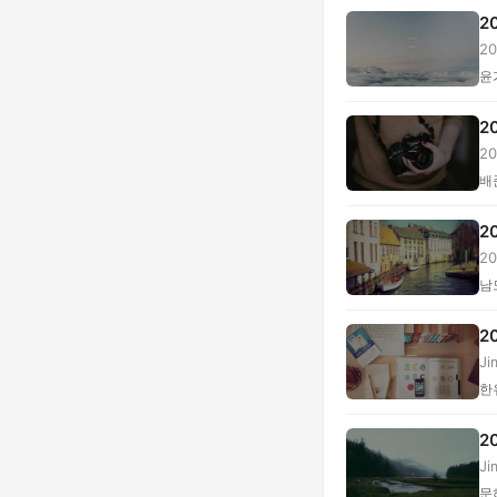
2
2
...
윤
2
2
젝.
배
2
2
를.
남
2
J
...
한
2
J
·...
문