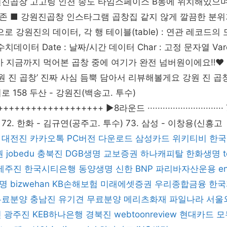
원진곱창 고고링 인천 송도 타임스페이스 B동에 위치해있으
존 ■ 강원진곱창 인스타그램 곱창집 같지 않게 깔끔한 분
로 강원진의 데이터, 각 행 테이블(table) : 연관 레코드의
 수치데이터 Date : 날짜/시간 데이터 Char : 고정 문자열 Varc
제가 지금까지 먹어본 곱창 중에 여기가 완전 넘버원이에요‼️❤
강원 진 곱창’ 진짜 사심 듬뿍 담아서 리뷰해볼게요 강원 진 곱창
 158 두산 - 강원진(백송고. 투수)
++++++++++++++++ ▶8라운드 ·····························
 72. 한화 - 김규연(공주고. 투수) 73. 삼성 - 이창용(신흥고
대전진
카카오톡 PC버전 다운로드
삼성카드
위키티비
한국
권
jobedu
충북진
DGB생명
교보증권
하나캐피탈
한화생명
제주진
한국시티은행
동양생명
신한 BNP 파리바자산운용
en
명
bizwehan
KB손해보험
미래에셋증권
우리종합금융
한국
무료분양
충남진
유기견 무료분양
메리츠화재
파일나라
서울
진
광주진
KEB하나은행
경북진
webtoonreview
현대카드
모