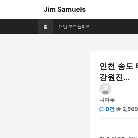
Jim Samuels
홈
개인 포트폴리오
인천 송도
강원진...
나마루
0건
2,50