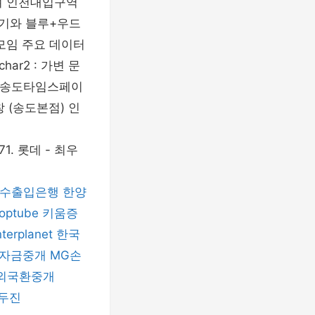
며 인천대입구역
위기와 블루+우드
 모임 주요 데이터
har2 : 가변 문
️ 송도타임스페이
 (송도본점) 인
· 71. 롯데 - 최우
수출입은행
한양
toptube
키움증
terplanet
한국
자금중개
MG손
외국환중개
두진