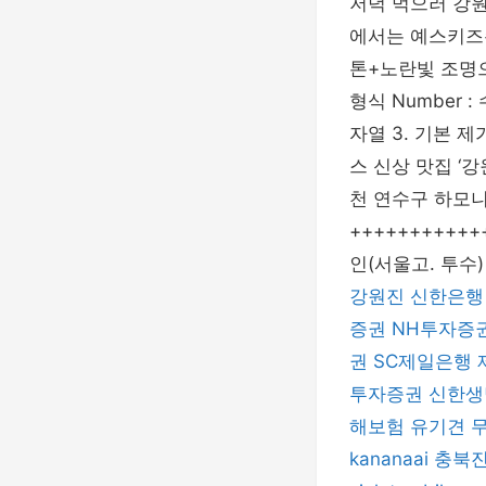
저녁 먹으러 강
에서는 예스키즈
톤+노란빛 조명으
형식 Number :
자열 3. 기본 
스 신상 맛집 ‘
천 연수구 하모니로
++++++++++++++
인(서울고. 투수)
강원진
신한은행
증권
NH투자증
권
SC제일은행
투자증권
신한생
해보험
유기견 
kananaai
충북